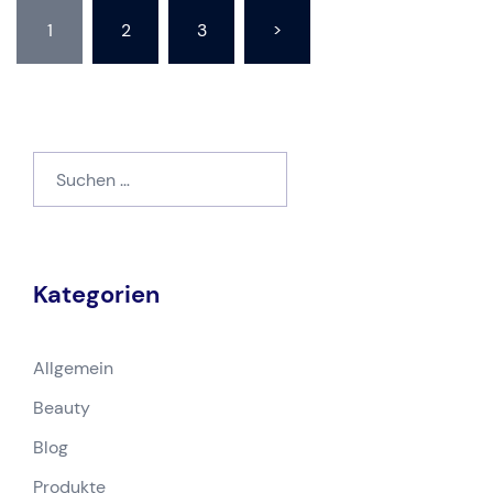
Seitennummerierung
1
2
3
>
der
Beiträge
Suchen
nach:
Kategorien
Allgemein
Beauty
Blog
Produkte