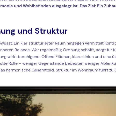
rmonie und Wohlbefinden ausgelegt ist. Das Ziel: Ein Zuha
ung und Struktur
sst. Ein klar strukturierter Raum hingegen vermittelt Kontr
r inneren Balance. Wer regelmäßig Ordnung schafft, sorgt für Kl
g wirkt beruhigend: Offene Flächen, klare Linien und eine üb
 große Rolle – weniger Gegenstände bedeuten weniger Ablenku
das harmonische Gesamtbild. Struktur im Wohnraum führt zu St