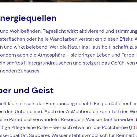
Energiequellen
g und Wohlbefinden. Tageslicht wirkt aktivierend und stimmu
terflächen oder helle Wandfarben verstärken diesen Effekt. A
n und wirkt belebend. Wer die Natur ins Haus holt, schafft zu
sondern auch die Atmosphäre – sie bringen Leben und Farbe i
in sanftes Hintergrundrauschen und steigert das Gefühl von G
nnenden Zuhauses.
per und Geist
elt kleine Inseln der Entspannung schafft. Ein gemütlicher L
n den Unterschied. Auch der Außenbereich kann Teil des Woh
kleine Paradiese verwandeln. Besonders Wasserflächen wirken b
chtige Pflege eine Rolle – wer sich etwa um die Poolchemie (
ht
sserqualität. Sauberes Wasser steht symbolisch für Reinheit 