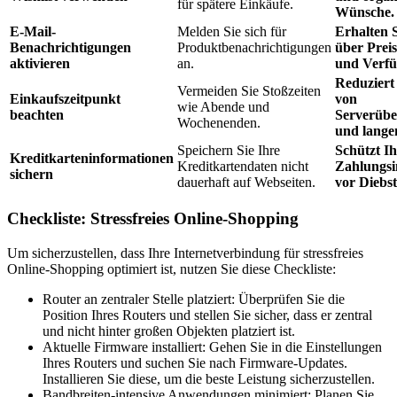
für spätere Einkäufe.
Wünsche.
E-Mail-
Melden Sie sich für
Erhalten 
Benachrichtigungen
Produktbenachrichtigungen
über Prei
aktivieren
an.
und Verfü
Reduziert
Vermeiden Sie Stoßzeiten
Einkaufszeitpunkt
von
wie Abende und
beachten
Serverübe
Wochenenden.
und lange
Speichern Sie Ihre
Schützt Ih
Kreditkarteninformationen
Kreditkartendaten nicht
Zahlungsi
sichern
dauerhaft auf Webseiten.
vor Diebst
Checkliste: Stressfreies Online-Shopping
Um sicherzustellen, dass Ihre Internetverbindung für stressfreies
Online-Shopping optimiert ist, nutzen Sie diese Checkliste:
Router an zentraler Stelle platziert: Überprüfen Sie die
Position Ihres Routers und stellen Sie sicher, dass er zentral
und nicht hinter großen Objekten platziert ist.
Aktuelle Firmware installiert: Gehen Sie in die Einstellungen
Ihres Routers und suchen Sie nach Firmware-Updates.
Installieren Sie diese, um die beste Leistung sicherzustellen.
Bandbreiten-intensive Anwendungen minimiert: Planen Sie