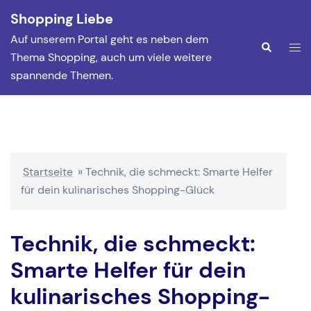
Zum
Shopping Liebe
Inhalt
Auf unserem Portal geht es neben dem
springen
Men
Suche
Thema Shopping, auch um viele weitere
ums
spannende Themen.
Startseite
»
Technik, die schmeckt: Smarte Helfer
für dein kulinarisches Shopping-Glück
Technik, die schmeckt:
Smarte Helfer für dein
kulinarisches Shopping-