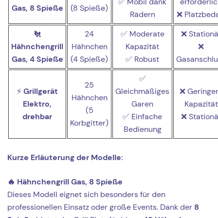
✅ Mobil dank
erforderli
Gas, 8 Spieße
(8 Spieße)
Rädern
❌ Platzbeda
🐔
24
✅ Moderate
❌ Stationä
Hähnchengrill
Hähnchen
Kapazität
❌
Gas, 4 Spieße
(4 Spieße)
✅ Robust
Gasanschlu
✅
25
⚡
Grillgerät
Gleichmäßiges
❌ Geringe
Hähnchen
Elektro,
Garen
Kapazität
(5
drehbar
✅ Einfache
❌ Stationä
Korbgitter)
Bedienung
Kurze Erläuterung der Modelle:
🔥 Hähnchengrill Gas, 8 Spieße
Dieses Modell eignet sich besonders für den
professionellen Einsatz oder große Events. Dank der
8