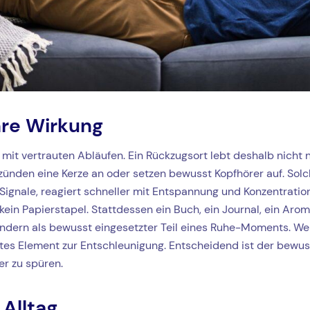
hre Wirkung
st mit vertrauten Abläufen. Ein Rückzugsort lebt deshalb nich
nden eine Kerze an oder setzen bewusst Kopfhörer auf. Solche 
Signale, reagiert schneller mit Entspannung und Konzentration.
n, kein Papierstapel. Stattdessen ein Buch, ein Journal, ein 
 sondern als bewusst eingesetzter Teil eines Ruhe-Moments. We
rtes Element zur Entschleunigung. Entscheidend ist der bewuss
er zu spüren.
Alltag