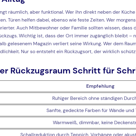
ngt räumlich, aber funktional. Wer ihn direkt neben der Küch
zen. Türen helfen dabei, ebenso wie feste Zeiten. Wer morge
rierter. Auch Mitbewohner oder Familie sollten wissen, dass 
ckzugs. Wichtig ist, dass der Ort immer zugänglich bleibt – ni
lb gelesenem Magazin verliert seine Wirkung. Wer dem Raum 
lichkeit. Nur so entsteht ein Rückzugsort, der wirklich schützt
er Rückzugsraum Schritt für Schr
Empfehlung
Ruhiger Bereich ohne ständigen Dur
Sanfte, gedeckte Farben für Wände und T
Warmweiß, dimmbar, keine Deckenstr
Schallreduktion durch Teppich, Vorhänge oder aku