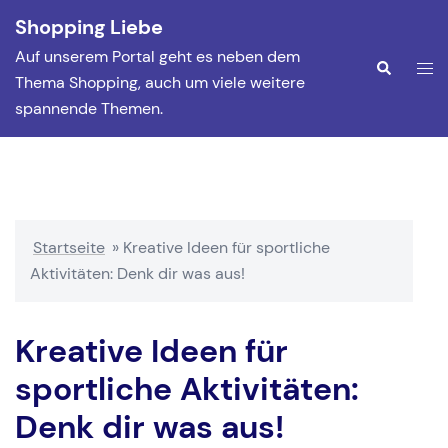
Zum
Shopping Liebe
Inhalt
Auf unserem Portal geht es neben dem
springen
Men
Suche
Thema Shopping, auch um viele weitere
ums
spannende Themen.
Startseite
»
Kreative Ideen für sportliche
Aktivitäten: Denk dir was aus!
Kreative Ideen für
sportliche Aktivitäten:
Denk dir was aus!