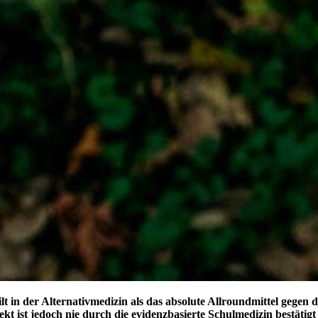
gilt in der Alternativmedizin als das absolute Allroundmittel gege
kt ist jedoch nie durch die evidenzbasierte Schulmedizin bestätig