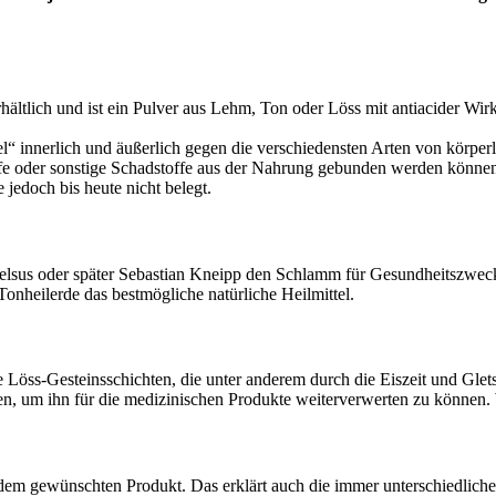
rhältlich und ist ein Pulver aus Lehm, Ton oder Löss mit antiacider Wir
 innerlich und äußerlich gegen die verschiedensten Arten von körpe
offe oder sonstige Schadstoffe aus der Nahrung gebunden werden kön
 jedoch bis heute nicht belegt.
acelsus oder später Sebastian Kneipp den Schlamm für Gesundheitszweck
Tonheilerde das bestmögliche natürliche Heilmittel.
he Löss-Gesteinsschichten, die unter anderem durch die Eiszeit und Gl
n, um ihn für die medizinischen Produkte weiterverwerten zu können. W
dem gewünschten Produkt. Das erklärt auch die immer unterschiedliche